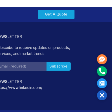
Get A Quote
EWSLETTER
bscribe to receive updates on products,
rvices, and market trends.
Mess
Phon
EWSLETTER
Zalo
tps://www.linkedin.com/
Close