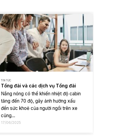
TIN TỨC
TIN TỨC
Tổng đài và các dịch vụ Tổng đài
Tổng đài và
Nắng nóng có thể khiến nhiệt độ cabin
Nắng nóng có
tăng đến 70 độ, gây ảnh hưởng xấu
tăng đến 70
đến sức khoẻ của người ngồi trên xe
đến sức kho
cũng...
cũng...
17/06/2025
17/06/2025