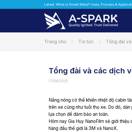
Bỏ
Latest: What is Sheet Metal? Uses, Process & Applica
qua
nội
dung
Trang chủ
Tin tức
Tổng đài và
Tổng đài và các dịch 
17/06/2025
Nắng nóng có thể khiến nhiệt độ cabin t
trên xe cũng như tuổi thọ xe. Do đó, dán 
lựa chọn để đảm bảo an toàn.
Hôm nay Gia Huy NanoFilm sẽ giới thiệu đ
hàng đầu thế giới là 3M và NanoX.