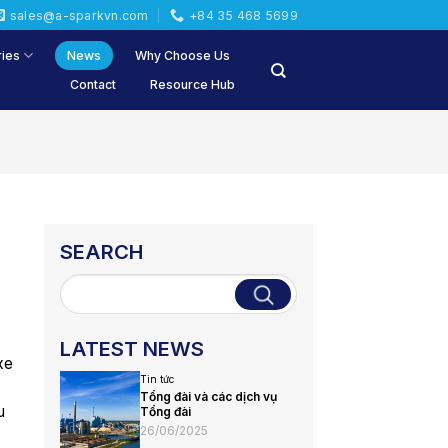
sales@a-sparkvn.com
+84 35 468 5699
ries
News
Why Choose Us
Contact
Resource Hub
SEARCH
LATEST NEWS
xe
Tin tức
Tổng đài và các dịch vụ
u
Tổng đài
26/06/2025