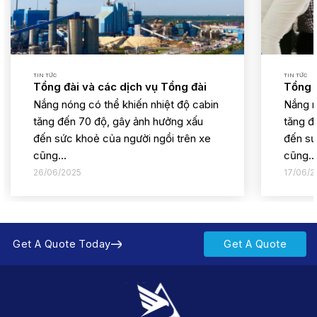
TIN TỨC
TIN TỨC
Tổng đài và các dịch vụ Tổng đài
Tổng đ
Nắng nóng có thể khiến nhiệt độ cabin
Nắng n
tăng đến 70 độ, gây ảnh hưởng xấu
tăng đ
đến sức khoẻ của người ngồi trên xe
đến sứ
cũng...
cũng..
26/06/2025
17/06/2
Get A Quote Today
Get A Quote