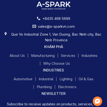
+8435 468 5699
sales@a-sparkvn.com
Que Vo Industrial Zone 1, Van Duong, Bac Ninh city, Bac
Ninh Province
KHÁM PHÁ
About Us
Manufacturing
Services
Industries
Why Choose Us
INDUSTRIES
Automotive
Industrial
Lighting
Oil & Gas
Plumbing
Electronics
NEWSLETTER
Mess
Subscribe to receive updates on products, services, and