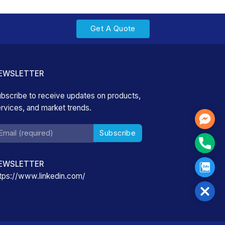
Get A Quote
EWSLETTER
bscribe to receive updates on products,
rvices, and market trends.
Mess
Phon
EWSLETTER
Zalo
tps://www.linkedin.com/
Close