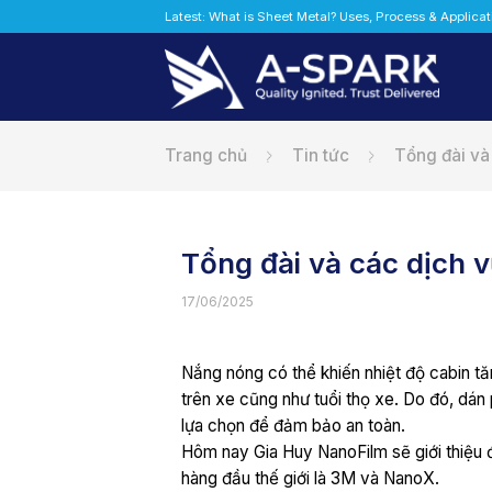
Bỏ
Latest: What is Sheet Metal? Uses, Process & Applica
qua
nội
dung
Trang chủ
Tin tức
Tổng đài và
Tổng đài và các dịch 
17/06/2025
Nắng nóng có thể khiến nhiệt độ cabin t
trên xe cũng như tuổi thọ xe. Do đó, dán 
lựa chọn để đảm bảo an toàn.
Hôm nay Gia Huy NanoFilm sẽ giới thiệu đ
hàng đầu thế giới là 3M và NanoX.