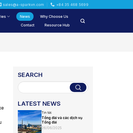
sales@a-sparkvn.com
+84 35 468 5699
ries
News
Why Choose Us
Contact
Resource Hub
SEARCH
LATEST NEWS
xe
Tin tức
Tổng đài và các dịch vụ
u
Tổng đài
26/06/2025