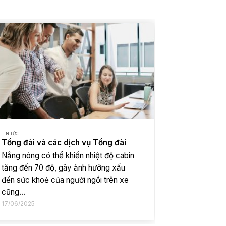
TIN TỨC
TIN TỨC
Tổng đài và các dịch vụ Tổng đài
Tổng đài và
Nắng nóng có thể khiến nhiệt độ cabin
Nắng nóng có
tăng đến 70 độ, gây ảnh hưởng xấu
tăng đến 70
đến sức khoẻ của người ngồi trên xe
đến sức kho
cũng...
cũng...
17/06/2025
17/06/2025